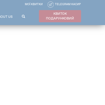
МОЇ КВИТКИ
TELEGRAM КАСИР
КВИТОК
ПОШУКОВА
BOUT US
ПОДАРУНКОВИЙ
ФОРМА
Пошук