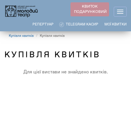
Перейти
КВИТОК
до
ПОДАРУНКОВИЙ
Togg
основного
navig
вмісту
РЕПЕРТУАР
TELEGRAM КАСИР
МОЇ КВИТКИ
Купівля квитків
Купівля квитків
КУПІВЛЯ КВИТКІВ
Для цієї вистави не знайдено квитків.