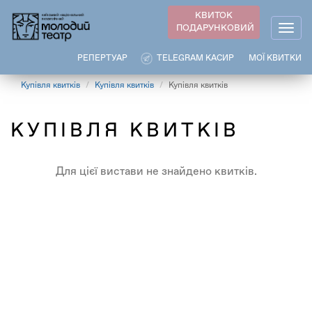
Перейти
КВИТОК
до
ПОДАРУНКОВИЙ
Togg
основного
navig
вмісту
РЕПЕРТУАР
TELEGRAM КАСИР
МОЇ КВИТКИ
Купівля квитків
Купівля квитків
Купівля квитків
КУПІВЛЯ КВИТКІВ
Для цієї вистави не знайдено квитків.