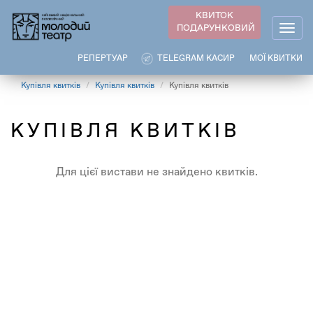
Перейти
КВИТОК
до
ПОДАРУНКОВИЙ
Togg
основного
navig
вмісту
РЕПЕРТУАР
TELEGRAM КАСИР
МОЇ КВИТКИ
Купівля квитків
Купівля квитків
Купівля квитків
КУПІВЛЯ КВИТКІВ
Для цієї вистави не знайдено квитків.