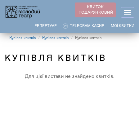
Перейти
КВИТОК
до
ПОДАРУНКОВИЙ
Togg
основного
navig
вмісту
РЕПЕРТУАР
TELEGRAM КАСИР
МОЇ КВИТКИ
Купівля квитків
Купівля квитків
Купівля квитків
КУПІВЛЯ КВИТКІВ
Для цієї вистави не знайдено квитків.