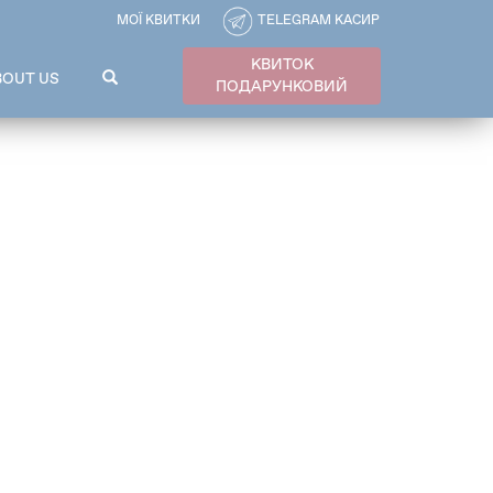
МОЇ КВИТКИ
TELEGRAM КАСИР
КВИТОК
ПОШУКОВА
BOUT US
ПОДАРУНКОВИЙ
ФОРМА
Пошук