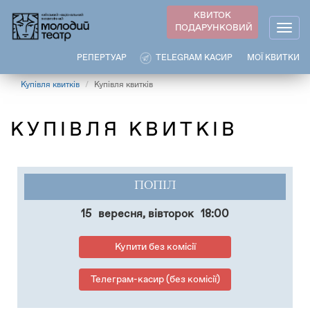
Перейти
КВИТОК
до
ПОДАРУНКОВИЙ
Togg
основного
navig
вмісту
РЕПЕРТУАР
TELEGRAM КАСИР
МОЇ КВИТКИ
Купівля квитків
Купівля квитків
КУПІВЛЯ КВИТКІВ
ПОПІЛ
15
вересня, вівторок
18:00
Купити без комісії
Телеграм-касир (без комісії)