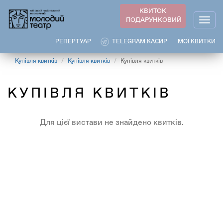
Перейти
КВИТОК
до
ПОДАРУНКОВИЙ
Togg
основного
navig
вмісту
РЕПЕРТУАР
TELEGRAM КАСИР
МОЇ КВИТКИ
Купівля квитків
Купівля квитків
Купівля квитків
КУПІВЛЯ КВИТКІВ
Для цієї вистави не знайдено квитків.