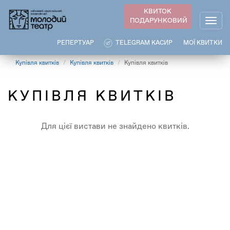
Перейти
КВИТОК
до
ПОДАРУНКОВИЙ
Togg
основного
navig
вмісту
РЕПЕРТУАР
TELEGRAM КАСИР
МОЇ КВИТКИ
Купівля квитків
Купівля квитків
Купівля квитків
КУПІВЛЯ КВИТКІВ
Для цієї вистави не знайдено квитків.