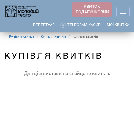
Перейти
КВИТОК
до
ПОДАРУНКОВИЙ
Togg
основного
navig
вмісту
РЕПЕРТУАР
TELEGRAM КАСИР
МОЇ КВИТКИ
Купівля квитків
Купівля квитків
Купівля квитків
КУПІВЛЯ КВИТКІВ
Для цієї вистави не знайдено квитків.