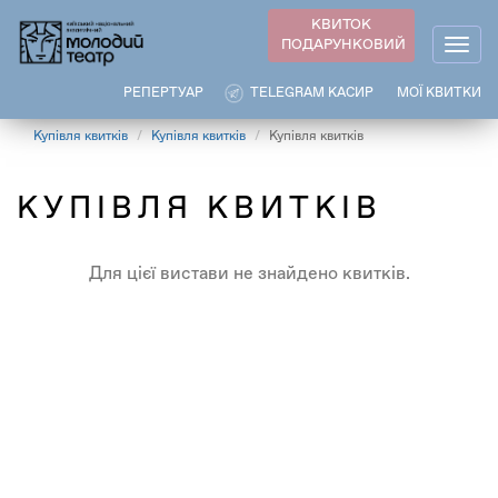
Перейти
КВИТОК
до
ПОДАРУНКОВИЙ
Togg
основного
navig
вмісту
РЕПЕРТУАР
TELEGRAM КАСИР
МОЇ КВИТКИ
Купівля квитків
Купівля квитків
Купівля квитків
КУПІВЛЯ КВИТКІВ
Для цієї вистави не знайдено квитків.