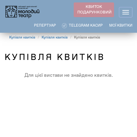
Перейти
КВИТОК
до
ПОДАРУНКОВИЙ
Togg
основного
navig
вмісту
РЕПЕРТУАР
TELEGRAM КАСИР
МОЇ КВИТКИ
Купівля квитків
Купівля квитків
Купівля квитків
КУПІВЛЯ КВИТКІВ
Для цієї вистави не знайдено квитків.