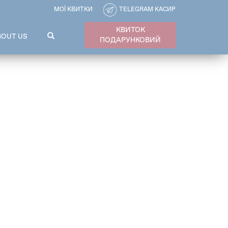
МОЇ КВИТКИ
TELEGRAM КАСИР
КВИТОК
ПОШУКОВА
BOUT US
ПОДАРУНКОВИЙ
ФОРМА
Пошук