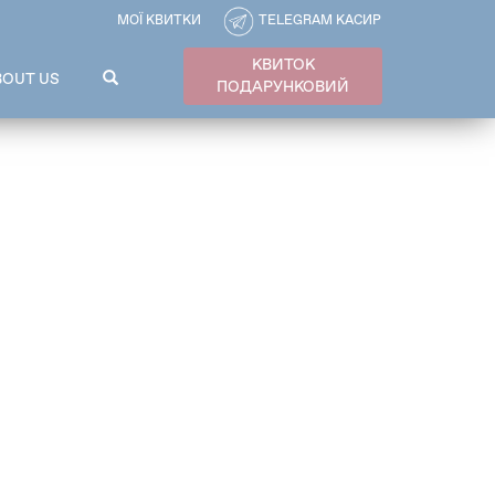
МОЇ КВИТКИ
TELEGRAM КАСИР
КВИТОК
ПОШУКОВА
BOUT US
ПОДАРУНКОВИЙ
ФОРМА
Пошук