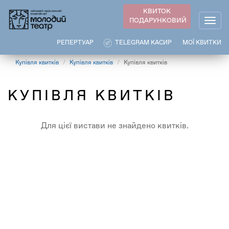
Перейти
КВИТОК
до
ПОДАРУНКОВИЙ
Togg
основного
navig
вмісту
РЕПЕРТУАР
TELEGRAM КАСИР
МОЇ КВИТКИ
Купівля квитків
Купівля квитків
Купівля квитків
КУПІВЛЯ КВИТКІВ
Для цієї вистави не знайдено квитків.