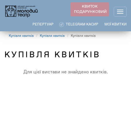
Перейти
КВИТОК
до
ПОДАРУНКОВИЙ
Togg
основного
navig
вмісту
РЕПЕРТУАР
TELEGRAM КАСИР
МОЇ КВИТКИ
Купівля квитків
Купівля квитків
Купівля квитків
КУПІВЛЯ КВИТКІВ
Для цієї вистави не знайдено квитків.