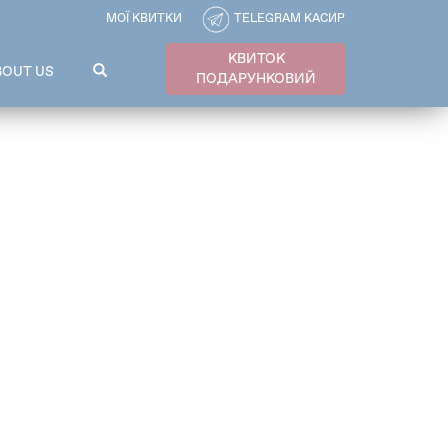
МОЇ КВИТКИ
TELEGRAM КАСИР
КВИТОК
ПОШУКОВА
BOUT US
ПОДАРУНКОВИЙ
ФОРМА
Пошук