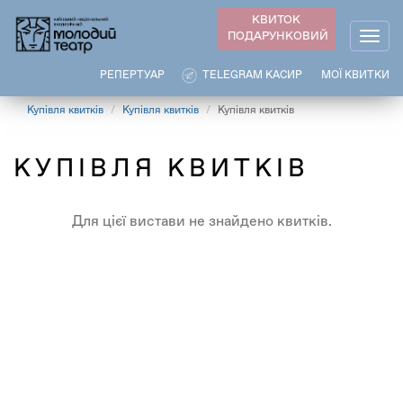
Перейти
КВИТОК
до
ПОДАРУНКОВИЙ
Togg
основного
navig
вмісту
РЕПЕРТУАР
TELEGRAM КАСИР
МОЇ КВИТКИ
Купівля квитків
Купівля квитків
Купівля квитків
КУПІВЛЯ КВИТКІВ
Для цієї вистави не знайдено квитків.