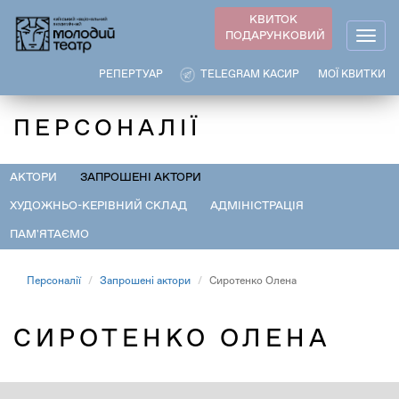
Перейти
КВИТОК
до
ПОДАРУНКОВИЙ
Togg
основного
navig
вмісту
РЕПЕРТУАР
TELEGRAM КАСИР
МОЇ КВИТКИ
ПЕРСОНАЛІЇ
АКТОРИ
ЗАПРОШЕНІ АКТОРИ
ХУДОЖНЬО-КЕРІВНИЙ СКЛАД
АДМІНІСТРАЦІЯ
ПАМ'ЯТАЄМО
Персоналії
Запрошені актори
Сиротенко Олена
СИРОТЕНКО ОЛЕНА