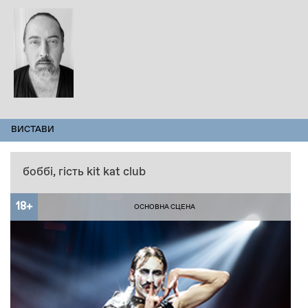
ПЕРСОНАЛІЇ
ВИСТАВИ
(АКТИВНА
ВКЛАДКА)
боббі, гість kit kat club
18+
ОСНОВНА СЦЕНА