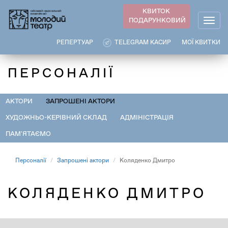
Перейти
КВИТОК
до
ПОДАРУНКОВИЙ
Togg
основного
navig
вмісту
РЕПЕРТУАР
TELEGRAM КАСИР
МОЇ КВИТКИ
ПЕРСОНАЛІЇ
АКТОРИ
ЗАПРОШЕНІ АКТОРИ
ХУДОЖНЬО-КЕРІВНИЙ СКЛАД
АДМІНІСТРАЦІЯ
ПАМ'ЯТАЄМО
Персоналії
Запрошені актори
Коляденко Дмитро
КОЛЯДЕНКО ДМИТРО