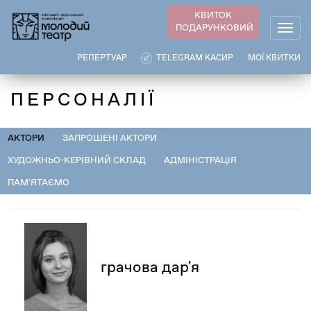
Перейти
КВИТОК
до
ПОДАРУНКОВИЙ
Togg
основного
navig
вмісту
РЕПЕРТУАР
TELEGRAM КАСИР
МОЇ КВИТКИ
ПЕРСОНАЛІЇ
АКТОРИ
ЗАПРОШЕНІ АКТОРИ
ХУДОЖНЬО-КЕРІВНИЙ СКЛАД
АДМІНІСТРАЦІЯ
ПАМ'ЯТАЄМО
грачова дар'я