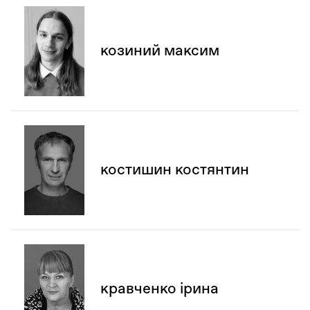
козиний максим
костишин костянтин
кравченко ірина