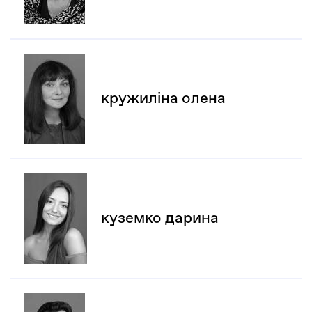
кружиліна олена
куземко дарина