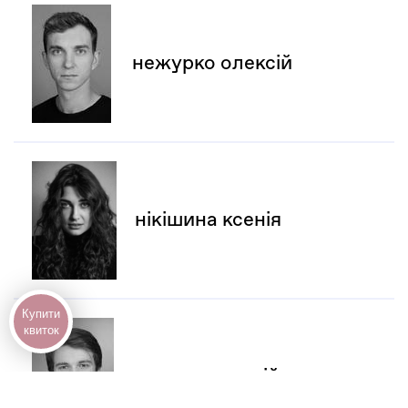
нежурко олексій
нікішина ксенія
Купити
квиток
пащенко сергій