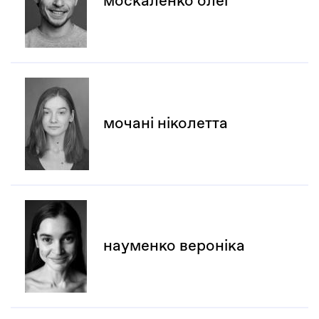
москаленко олег
мочані ніколетта
науменко вероніка