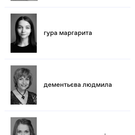
гура маргарита
дементьєва людмила