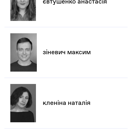
євтушенко анастасія
зіневич максим
кленіна наталія