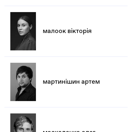
малоок вікторія
мартинішин артем