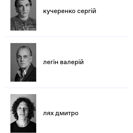
кучеренко сергій
легін валерій
лях дмитро