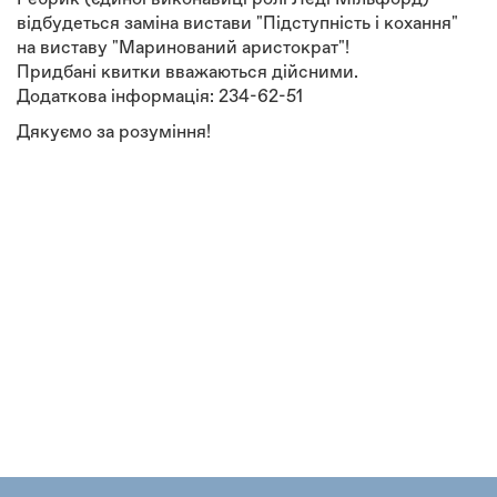
Ребрик (єдиної виконавиці ролі Леді Мільфорд)
відбудеться заміна вистави "Підступність і кохання"
на виставу "Маринований аристократ"!
Придбані квитки вважаються дійсними.
Додаткова інформація: 234-62-51
Дякуємо за розуміння!