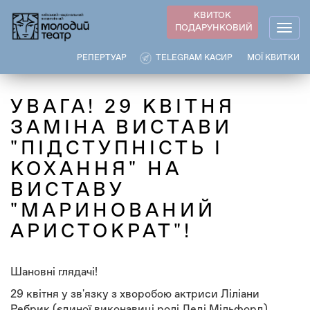
Перейти
КВИТОК
до
ПОДАРУНКОВИЙ
Togg
основного
navig
вмісту
РЕПЕРТУАР
TELEGRAM КАСИР
МОЇ КВИТКИ
УВАГА! 29 КВІТНЯ
ЗАМІНА ВИСТАВИ
"ПІДСТУПНІСТЬ І
КОХАННЯ" НА
ВИСТАВУ
"МАРИНОВАНИЙ
АРИСТОКРАТ"!
Шановні глядачі!
29 квітня у зв'язку з хворобою актриси Ліліани